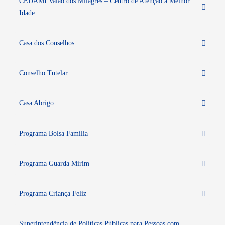
CEDAMI Valão dos Milagres – Centro de Atenção à Melhor
Idade
Casa dos Conselhos
Conselho Tutelar
Casa Abrigo
Programa Bolsa Família
Programa Guarda Mirim
Programa Criança Feliz
Superintendência de Políticas Públicas para Pessoas com