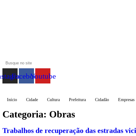
nstagram
Facebook
Youtube
Início
Cidade
Cultura
Prefeitura
Cidadão
Empresas
Categoria:
Obras
Trabalhos de recuperação das estradas vic