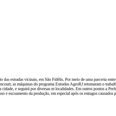
ção das estradas vicinais, em São Fidélis. Por meio de uma parceria ent
ttencourt, as máquinas do programa Estradas AgroRJ retomaram o trabalho
a cidade, e seguirá por diversas m localidades. Em outros pontos a Pre
esso e escoamento da produção, em especial após os estragos causados