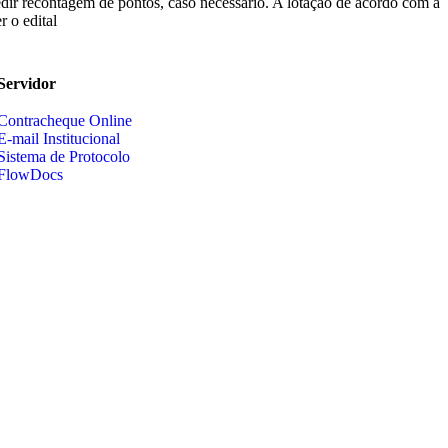
 pedir recontagem de pontos, caso necessário. A lotação de acordo com a
r o edital
Servidor
Contracheque Online
E-mail Institucional
Sistema de Protocolo
FlowDocs