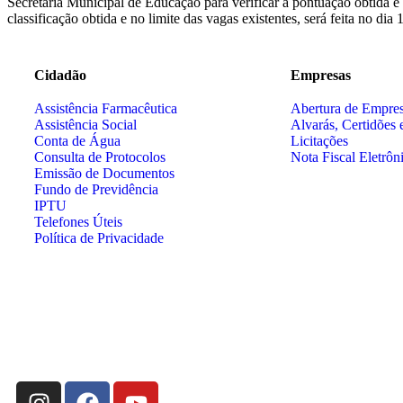
Secretaria Municipal de Educação para verificar a pontuação obtida e a
classificação obtida e no limite das vagas existentes, será feita no d
Cidadão
Empresas
Assistência Farmacêutica
Abertura de Empre
Assistência Social
Alvarás, Certidões 
Conta de Água
Licitações
Consulta de Protocolos
Nota Fiscal Eletrôn
Emissão de Documentos
Fundo de Previdência
IPTU
Telefones Úteis
Política de Privacidade