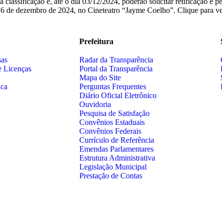
 classificação e, até o dia 03/12/2024, poderão solicitar retificação e
ia 16 de dezembro de 2024, no Cineteatro “Jayme Coelho”. Clique para ve
Prefeitura
sas
Radar da Transparência
e Licenças
Portal da Transparência
Mapa do Site
ica
Perguntas Frequentes
Diário Oficial Eletrônico
Ouvidoria
Pesquisa de Satisfação
Convênios Estaduais
Convênios Federais
Currículo de Referência
Emendas Parlamentares
Estrutura Administrativa
Legislação Municipal
Prestação de Contas