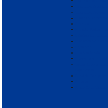
Conselhos Municipai
Convênios Estaduais
Convênios Federais
Currículo Referência
Decretos
Emendas Parlamentar
Estrutura Administrat
Instruções Normativa
Legislação
Leis Municipais
Licenciamento Ambie
Ordem Cronológica 
Pagamentos
Portal da Transparênc
Portarias
Prestação de Contas