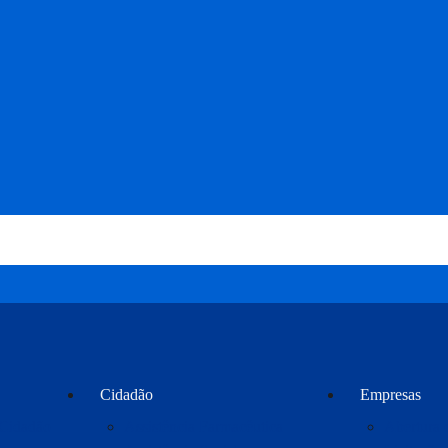
Cidadão
Empresas
 Cidadão
Assistência Farmacêutica
Abertura 