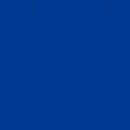
s
Assistência Social
Licitações
Consulta de Protocolos
Alvarás, 
Conta de Água
Nota Fisca
Emissão de Documentos
IPTU
es
Telefones Úteis
iva
s
ntal
de
ia