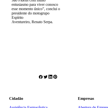
São Fidélis com muito
entusiasmo para viver conosco
esse momento único”, conclui o
presidente do motogrupo
Espírito
Aventureiro, Renato Serpa.
Cidadão
Empresas
Assistência Farmacêutica
Abertura de Empre