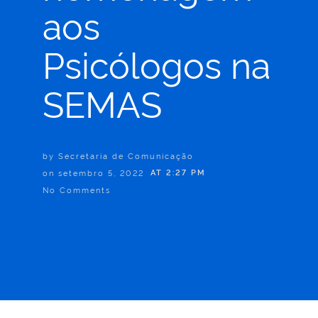
aos
Psicólogos na
SEMAS
by
Secretaria de Comunicação
on
setembro 5, 2022
AT
2:27 PM
No Comments