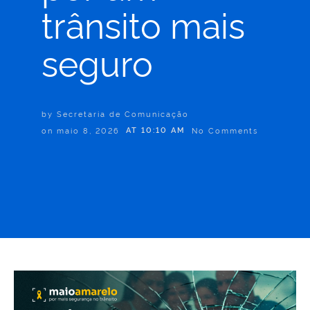
trânsito mais
seguro
by
Secretaria de Comunicação
on
maio 8, 2026
AT
10:10 AM
No Comments