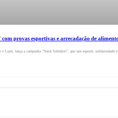
 com provas esportivas e arrecadação de aliment
 e Lazer, lança a campanha “Natal Solidário”, que une esporte, solidariedade e 